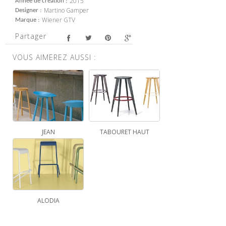
2015
Année de création
Martino Gamper
Designer
Wiener GTV
Marque
Partager
VOUS AIMEREZ AUSSI :
JEAN
TABOURET HAUT
ALODIA