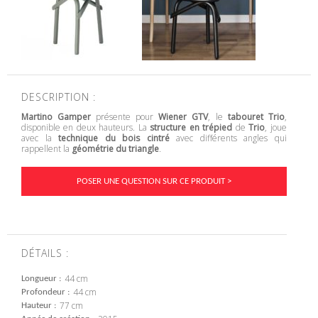
DESCRIPTION :
Martino Gamper
présente pour
Wiener GTV
, le
tabouret Trio
,
disponible en deux hauteurs. La
structure en trépied
de
Trio
, joue
avec la
technique du bois cintré
avec différents angles qui
rappellent la
géométrie du triangle
.
POSER UNE QUESTION SUR CE PRODUIT >
DÉTAILS :
44 cm
Longueur
44 cm
Profondeur
77 cm
Hauteur