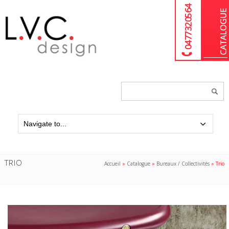
04 77 32 05 64
Chercher
un
produit...
TRIO
Accueil
»
Catalogue
»
Bureaux / Collectivités
»
Trio