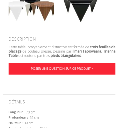
DESCRIPTION :
Cette table incroyablement distinctive est formée de
trois feuilles de
placage
de bouleau pressé. Dessiné par
Ilmari Tapiovaara
,
Trienna
Table
est soutenu par trois
pieds triangulaires
.
POSER UNE QUESTION SUR CE PRODUIT >
DÉTAILS :
70 cm
Longueur
62 cm
Profondeur
39 cm
Hauteur