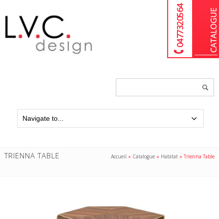
04 77 32 05 64
Chercher
un
produit...
TRIENNA TABLE
Accueil
»
Catalogue
»
Habitat
»
Trienna Table