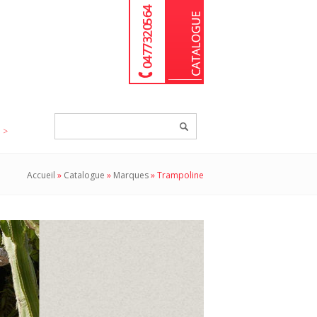
04 77 32 05 64
Chercher
un
produit...
Accueil
»
Catalogue
»
Marques
»
Trampoline