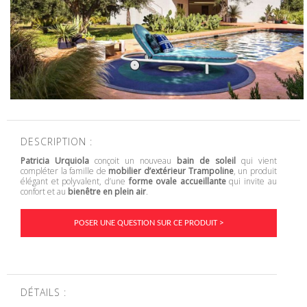
DESCRIPTION :
Patricia Urquiola
conçoit un nouveau
bain de soleil
qui vient
compléter la famille de
mobilier d’extérieur
Trampoline
, un produit
élégant et polyvalent, d’une
forme ovale accueillante
qui invite au
confort et au
bienêtre en plein air
.
POSER UNE QUESTION SUR CE PRODUIT >
DÉTAILS :