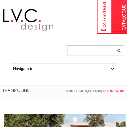
04 77 32 05 64
Chercher
un
produit...
TRAMPOLINE
Accueil
»
Catalogue
»
Marques
»
Trampoline