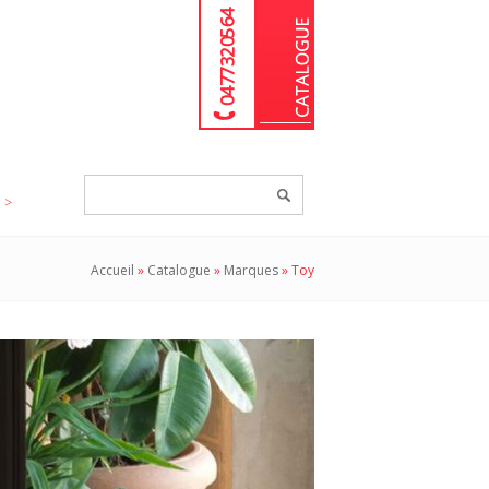
04 77 32 05 64
Chercher
un
produit...
Accueil
»
Catalogue
»
Marques
»
Toy