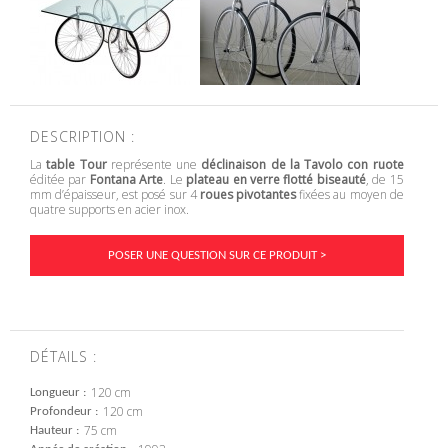
DESCRIPTION :
La
table Tour
représente une
déclinaison de la Tavolo con ruote
éditée par
Fontana Arte
. Le
plateau en verre flotté biseauté
, de 15
mm d’épaisseur, est posé sur 4
roues pivotantes
fixées au moyen de
quatre supports en acier inox.
POSER UNE QUESTION SUR CE PRODUIT >
DÉTAILS :
120 cm
Longueur
120 cm
Profondeur
75 cm
Hauteur