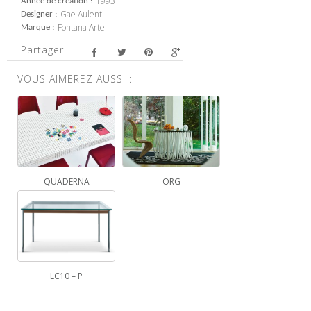
1993
Année de création
Gae Aulenti
Designer
Fontana Arte
Marque
Partager
VOUS AIMEREZ AUSSI :
QUADERNA
ORG
LC10 – P