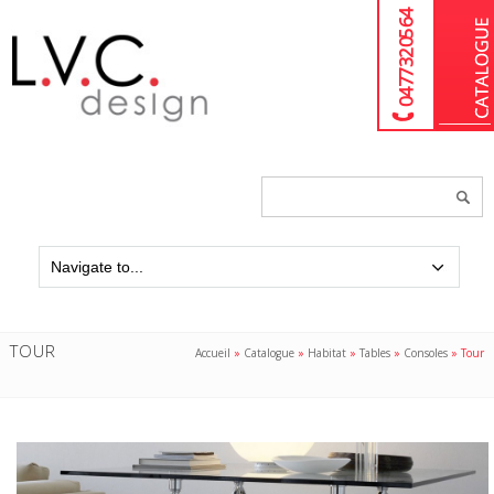
04 77 32 05 64
Chercher
un
produit...
TOUR
Accueil
»
Catalogue
»
Habitat
»
Tables
»
Consoles
»
Tour