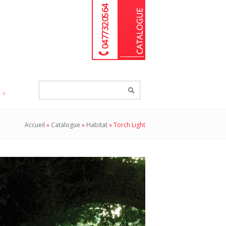
04 77 32 05 64
Chercher
un
produit...
Accueil
»
Catalogue
»
Habitat
»
Torch Light