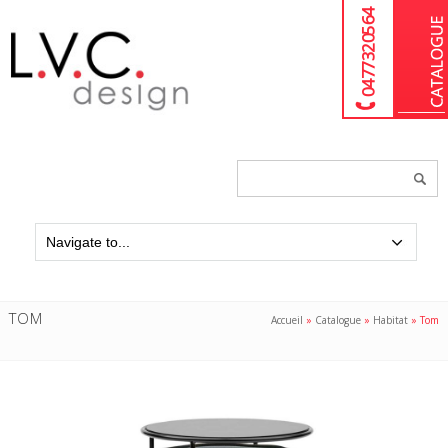
04 77 32 05 64
Chercher
un
produit...
TOM
Accueil
»
Catalogue
»
Habitat
»
Tom