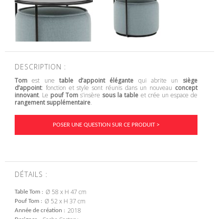
DESCRIPTION :
Tom
est une
table d’appoint élégante
qui abrite un
siège
d’appoint
: fonction et style sont réunis dans un nouveau
concept
innovant
. Le
pouf Tom
s’insère
sous la table
et crée un espace de
rangement supplémentaire
.
POSER UNE QUESTION SUR CE PRODUIT >
DÉTAILS :
Ø 58 x H 47 cm
Table Tom
Ø 52 x H 37 cm
Pouf Tom
2018
Année de création