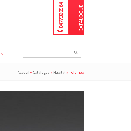
04 77 32 05 64
Chercher
un
produit...
Accueil
»
Catalogue
»
Habitat
»
Tolomeo