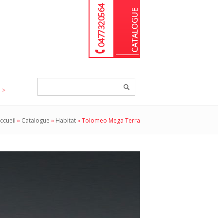
04 77 32 05 64
Chercher
un
produit...
ccueil
»
Catalogue
»
Habitat
»
Tolomeo Mega Terra