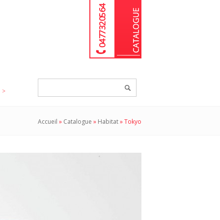
04 77 32 05 64
Chercher
un
produit...
Accueil
»
Catalogue
»
Habitat
»
Tokyo