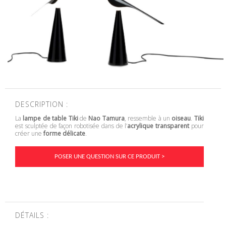
DESCRIPTION :
La
lampe de table Tiki
de
Nao Tamura
, ressemble à un
oiseau
.
Tiki
est sculptée de façon robotisée dans de l’
acrylique transparent
pour
créer une
forme délicate
.
POSER UNE QUESTION SUR CE PRODUIT >
DÉTAILS :