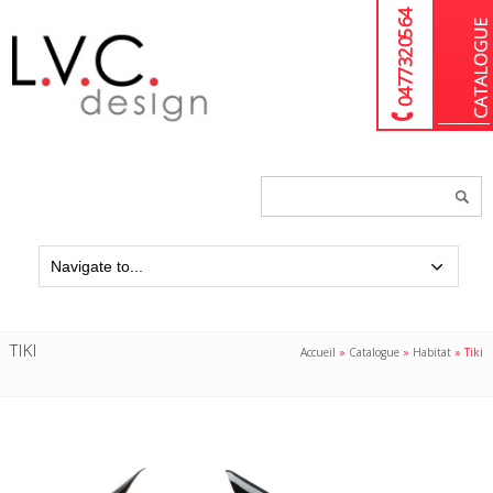
04 77 32 05 64
Chercher
un
produit...
TIKI
Accueil
»
Catalogue
»
Habitat
»
Tiki