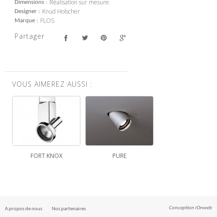
Réalisation sur mesure.
Dimensions
Knud Holscher
Designer
FLOS
Marque
Partager
VOUS AIMEREZ AUSSI :
FORT KNOX
PURE
Conception
iOnweb
A propos de nous
Nos partenaires