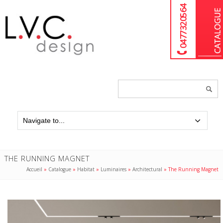
04 77 32 05 64
Chercher
un
produit...
THE RUNNING MAGNET
Accueil
»
Catalogue
»
Habitat
»
Luminaires
»
Architectural
»
The Running Magnet