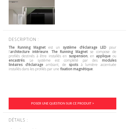
DESCRIPTION :
The Running Magnet
est un
système d’éclairage LED
pour
l’
architecture intérieure
.
The Running Magnet
se compose de
profilés destinés à être installés en
suspension
, en
applique
ou
encastrés
. Le système est complété par des
modules
linéaires d’éclairage
ambiant, de
spots
à lumière accentuée
installés dans les profilés par une
fixation magnétique
.
POSER UNE QUESTION SUR CE PRODUIT >
DÉTAILS :