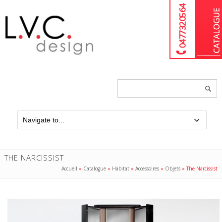
04 77 32 05 64
Chercher
un
produit...
THE NARCISSIST
Accueil
»
Catalogue
»
Habitat
»
Accessoires
»
Objets
»
The Narcissist