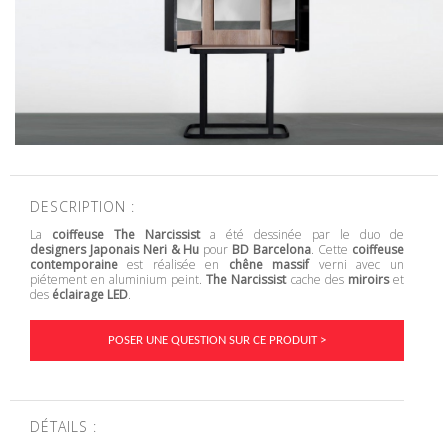
DESCRIPTION :
La
coiffeuse The Narcissist
a été dessinée par le duo de
designers Japonais
Neri & Hu
pour
BD Barcelona
. Cette
coiffeuse
contemporaine
est réalisée en
chêne massif
verni avec un
piétement en aluminium peint.
The Narcissist
cache des
miroirs
et
des
éclairage LED
.
POSER UNE QUESTION SUR CE PRODUIT >
DÉTAILS :