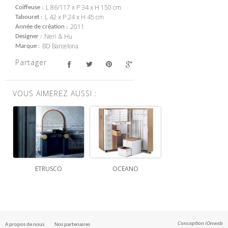
L 86/117 x P 34 x H 150 cm
Coiffeuse
L 42 x P 24 x H 45 cm
Tabouret
2011
Année de création
Neri & Hu
Designer
BD Barcelona
Marque
Partager
VOUS AIMEREZ AUSSI :
ETRUSCO
OCEANO
Conception
iOnweb
A propos de nous
Nos partenaires