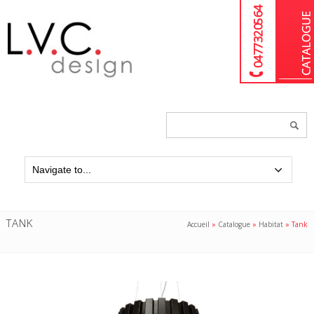
04 77 32 05 64
Chercher
un
produit...
TANK
Accueil
»
Catalogue
»
Habitat
»
Tank