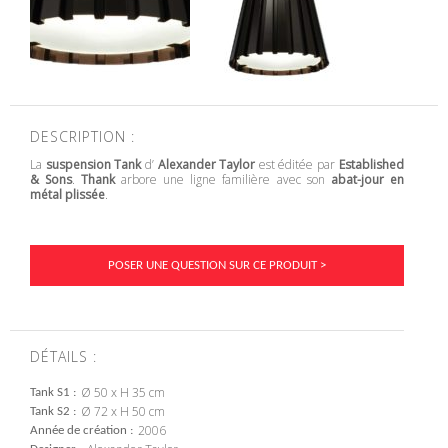
DESCRIPTION :
La
suspension Tank
d’
Alexander Taylor
est éditée par
Established
& Sons
.
Thank
arbore une ligne familière avec son
abat-jour en
métal plissée
.
POSER UNE QUESTION SUR CE PRODUIT >
DÉTAILS :
Ø 50 x H 35 cm
Tank S1
Ø 72 x H 50 cm
Tank S2
2006
Année de création