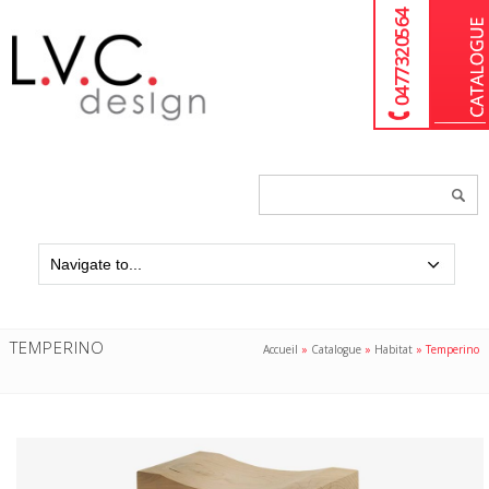
04 77 32 05 64
Chercher
un
produit...
TEMPERINO
Accueil
»
Catalogue
»
Habitat
»
Temperino