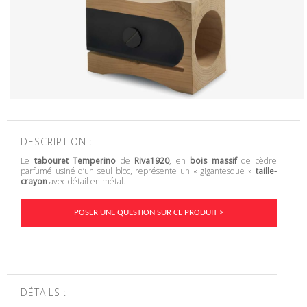
DESCRIPTION :
Le
tabouret Temperino
de
Riva1920
, en
bois massif
de cèdre
parfumé usiné d’un seul bloc, représente un « gigantesque »
taille-
crayon
avec détail en métal.
POSER UNE QUESTION SUR CE PRODUIT >
DÉTAILS :