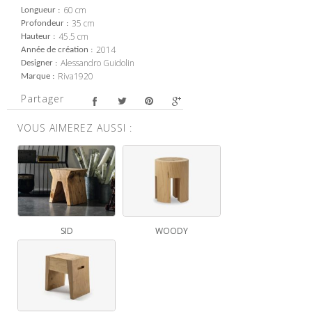
60 cm
Longueur
35 cm
Profondeur
45.5 cm
Hauteur
2014
Année de création
Alessandro Guidolin
Designer
Riva1920
Marque
Partager
VOUS AIMEREZ AUSSI :
SID
WOODY