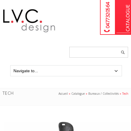
04 77 32 05 64
Chercher
un
produit...
TECH
Accueil
»
Catalogue
»
Bureaux / Collectivités
»
Tech