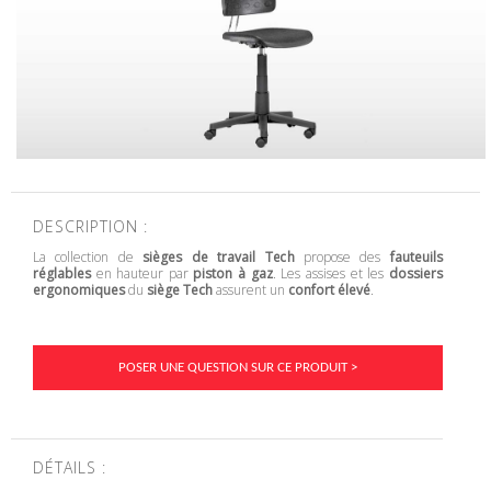
DESCRIPTION :
La collection de
sièges de travail Tech
propose des
fauteuils
réglables
en hauteur par
piston à gaz
. Les assises et les
dossiers
ergonomiques
du
siège Tech
assurent un
confort élevé
.
POSER UNE QUESTION SUR CE PRODUIT >
DÉTAILS :