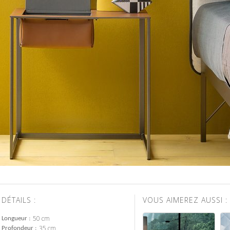
DÉTAILS :
VOUS AIMEREZ AUSSI :
50 cm
Longueur
35 cm
Profondeur