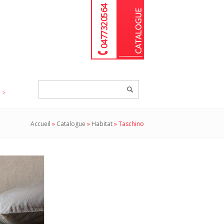
04 77 32 05 64
Chercher
un
produit...
Accueil
»
Catalogue
»
Habitat
»
Taschino