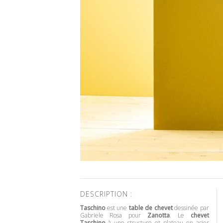
DESCRIPTION :
Taschino
est une
table de chevet
dessinée par
Gabriele Rosa pour
Zanotta
. Le
chevet
Taschino
à une structure et plateau en acier