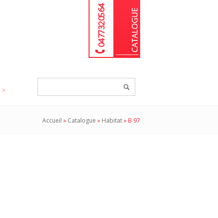
04 77 32 05 64
Chercher
un
produit...
Accueil
»
Catalogue
»
Habitat
»
B 97