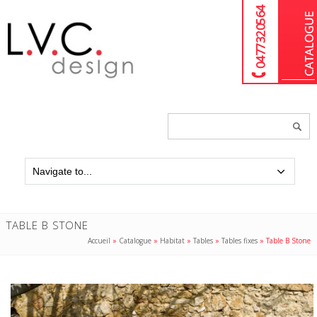
04 77 32 05 64
Chercher
un
produit...
TABLE B STONE
Accueil
»
Catalogue
»
Habitat
»
Tables
»
Tables fixes
»
Table B Stone