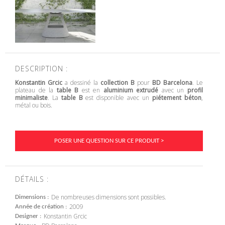
DESCRIPTION :
Konstantin Grcic
a dessiné la
collection B
pour
BD Barcelona
. Le
plateau de la
table B
est en
aluminium extrudé
avec un
profil
minimaliste
. La
table B
est disponible avec un
piétement béton
,
métal ou bois.
POSER UNE QUESTION SUR CE PRODUIT >
DÉTAILS :
De nombreuses dimensions sont possibles.
Dimensions
2009
Année de création
Konstantin Grcic
Designer