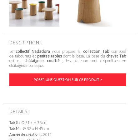
DESCRIPTION :
Le
collectif Nadadora
nous propose la
collection Tab
composé
de tabourets et
petites tables
dont la base. La base du
chevet Tab
est en
châtaignier courbé
, les plateaux sont disponibles en
châtaignier ou laqué.
POSER UNE QUESTION SUR CE PRODUIT >
DÉTAILS :
Ø 31 x H 36 cm
Tab S
Ø 32 x H 45 cm
Tab M
2011
Année de création