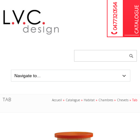
04 77 32 05 64
Chercher
un
produit...
TAB
Accueil
»
Catalogue
»
Habitat
»
Chambres
»
Chevets
»
Tab