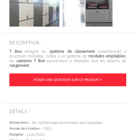
DESCRIPTION :
T Box
s’éloigne du
système de classement
conventionnel à
structures monobloc. Grâce à un système de
modules empilables
,
les
caissons T Box
parviennent à résoudre tous les besoins de
rangement
.
POSER UNE QUESTION SUR CE PRODUIT >
DÉTAILS :
De nombreuses dimensions sont possibles.
Dimensions
1982
Année de création
Lluis Peiró
Designer