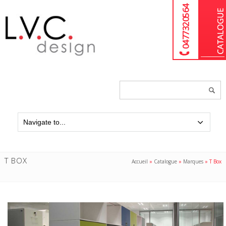
04 77 32 05 64
Chercher
un
produit...
T BOX
Accueil
»
Catalogue
»
Marques
»
T Box