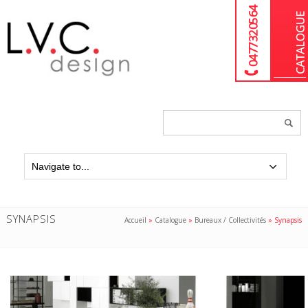
04 77 32 05 64
Chercher
un
produit...
SYNAPSIS
Accueil
»
Catalogue
»
Bureaux / Collectivités
»
Synapsis