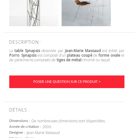
DESCRIPTION :
La
table Synapsis
dessinée par
Jean-Marie Massaud
est édité par
Porro
.
Synapsis
est composé d’un
plateau coupé
de
forme ovale
et
de piétements composés de
tiges de métal
chromé ou laqué.
POSER UNE QUESTION SUR CE PRODUIT >
DÉTAILS :
De nombreuses dimensions sont disponibles.
Dimensions
2006
Année de création
Jean-Marie Massaud
Designer