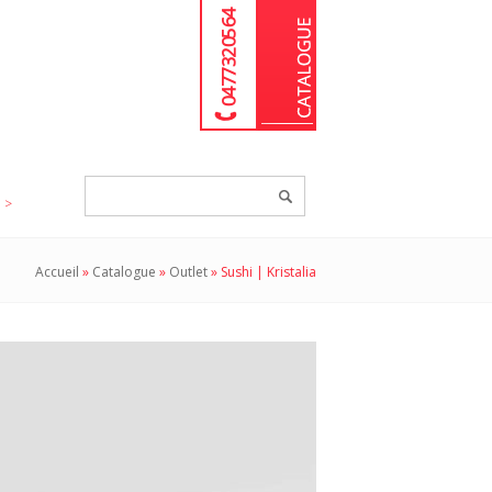
04 77 32 05 64
Chercher
un
produit...
Accueil
»
Catalogue
»
Outlet
»
Sushi | Kristalia