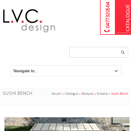
04 77 32 05 64
Chercher
un
produit...
SUSHI BENCH
Accueil
»
Catalogue
»
Marques
»
Kristalia
»
Sushi Bench