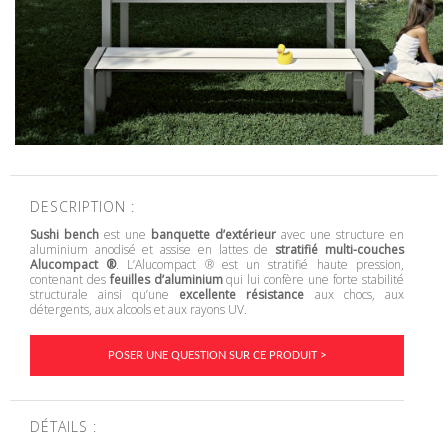
DESCRIPTION :
Sushi bench
est une
banquette d’extérieur
avec une structure en
aluminium anodisé et assise en lattes de
stratifié multi-couches
Alucompact ®
. L’Alucompact ® est un stratifié haute pression,
contenant des
feuilles d’aluminium
qui lui confère une forte stabilité
structurale ainsi qu’une
excellente résistance
aux chocs, aux
détergents, aux alcools et aux rayons UV.
POSER UNE QUESTION SUR CE PRODUIT >
DÉTAILS :