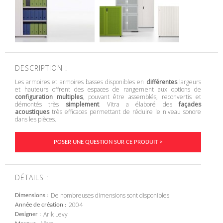
DESCRIPTION :
Les armoires et armoires basses disponibles en
différentes
largeurs
et hauteurs offrent des espaces de rangement aux options de
configuration multiples
, pouvant être assemblés, reconvertis et
démontés très
simplement
. Vitra a élaboré des
façades
acoustiques
très efficaces permettant de réduire le niveau sonore
dans les pièces.
POSER UNE QUESTION SUR CE PRODUIT >
DÉTAILS :
De nombreuses dimensions sont disponibles.
Dimensions
2004
Année de création
Arik Levy
Designer