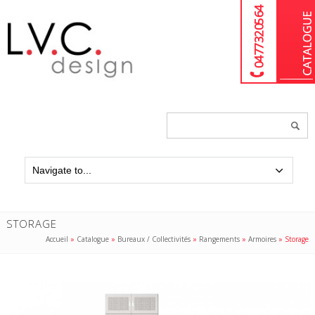
04 77 32 05 64
Chercher
un
produit...
STORAGE
Accueil
»
Catalogue
»
Bureaux / Collectivités
»
Rangements
»
Armoires
»
Storage