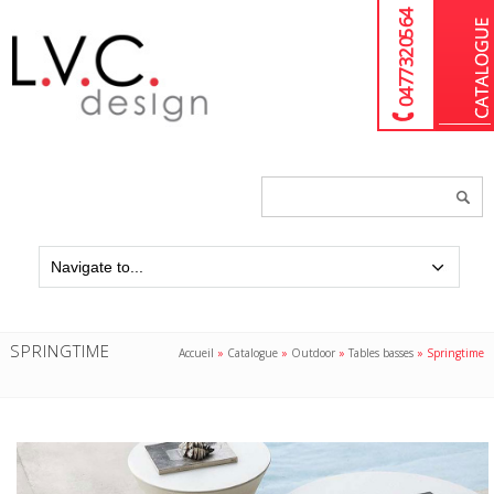
04 77 32 05 64
Chercher
un
produit...
SPRINGTIME
Accueil
»
Catalogue
»
Outdoor
»
Tables basses
»
Springtime