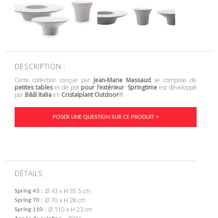
DESCRIPTION :
Cette collection conçue par
Jean-Marie Massaud
se compose de
petites tables
et de pot
pour l’extérieur
.
Springtime
est développé
par
B&B Italia
en
Cristalplant Outdoor
®.
POSER UNE QUESTION SUR CE PRODUIT >
DÉTAILS :
Ø 43 x H 35.5 cm
Spring 43
Ø 70 x H 28 cm
Spring 70
Ø 110 x H 23 cm
Spring 110