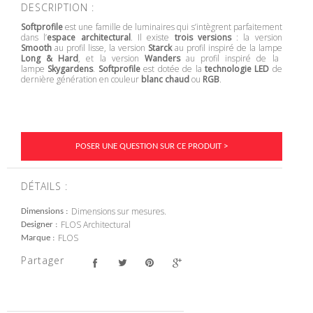
DESCRIPTION :
Softprofile
est une famille de luminaires qui s’intègrent parfaitement
dans l’
espace architectural
. Il existe
trois versions
: la version
Smooth
au profil lisse, la version
Starck
au profil inspiré de la lampe
Long & Hard
, et la version
Wanders
au profil inspiré de la
lampe
Skygardens
.
Softprofile
est dotée de la
technologie LED
de
dernière génération en couleur
blanc chaud
ou
RGB
.
POSER UNE QUESTION SUR CE PRODUIT >
DÉTAILS :
Dimensions sur mesures.
Dimensions
FLOS Architectural
Designer
FLOS
Marque
Partager