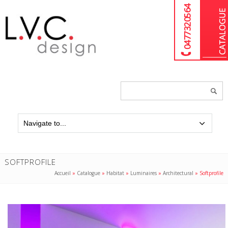
04 77 32 05 64
Chercher
un
produit...
SOFTPROFILE
Accueil
»
Catalogue
»
Habitat
»
Luminaires
»
Architectural
»
Softprofile