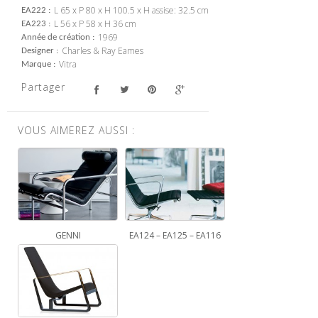
L 65 x P 80 x H 100.5 x H assise: 32.5 cm
EA222
L 56 x P 58 x H 36 cm
EA223
1969
Année de création
Charles & Ray Eames
Designer
Vitra
Marque
Partager
VOUS AIMEREZ AUSSI :
GENNI
EA124 – EA125 – EA116