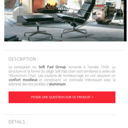
DESCRIPTION :
La conception du
Soft Pad Group
remonte à l’année 1969. La
structure et la forme du siège Soft Pad chair sont similaires à celles de
l’Aluminium Chair. Les coussins de rembourrage en cuir assurent un
confort moelleux
et constituent un contraste intéressant avec la
sobriété des fins profilés d’
aluminium
.
POSER UNE QUESTION SUR CE PRODUIT >
DÉTAILS :