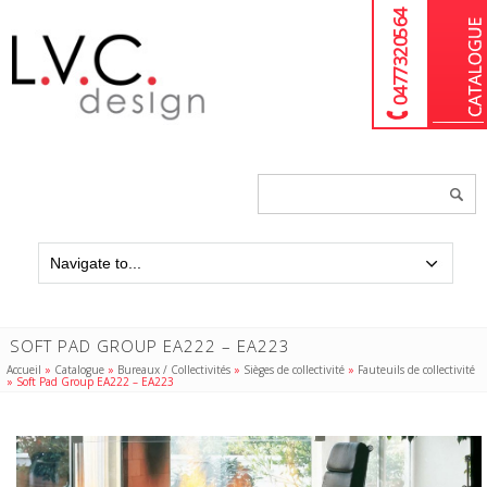
04 77 32 05 64
Chercher
un
produit...
SOFT PAD GROUP EA222 – EA223
Accueil
»
Catalogue
»
Bureaux / Collectivités
»
Sièges de collectivité
»
Fauteuils de collectivité
»
Soft Pad Group EA222 – EA223