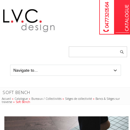
04 77 32 05 64
Chercher
un
produit...
SOFT BENCH
Accueil
»
Catalogue
»
Bureaux / Collectivités
»
Sièges de collectivité
»
Bancs & Sièges sur
traverse
»
Soft Bench