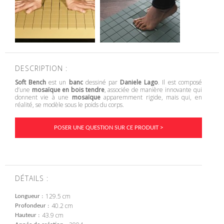
DESCRIPTION :
Soft Bench
est un
banc
dessiné par
Daniele Lago
. Il est composé
d’une
mosaïque en bois tendre
, associée de manière innovante qui
donnent vie à une
mosaïque
apparemment rigide, mais qui, en
réalité, se modèle sous le poids du corps.
POSER UNE QUESTION SUR CE PRODUIT >
DÉTAILS :
129.5 cm
Longueur
40.2 cm
Profondeur
43.9 cm
Hauteur