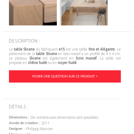
DESCRIPTION :
La
table Sloane
du fabriquant
e15
est une table
fine et élégante
. Le
piétement de la
table Sloane
en bois massif a un profilé de 4 x 4 cm.
Le plateau
Sloane
est également en
bois massif
. La table est
proposé en
chêne huilé
ou en
noyer huilé
.
POSER UNE QUESTION SUR CE PRODUIT >
DÉTAILS :
De nombreuses dimensions sont possibles.
Dimensions
2011
Année de création
Philippp Mainzer
Designer