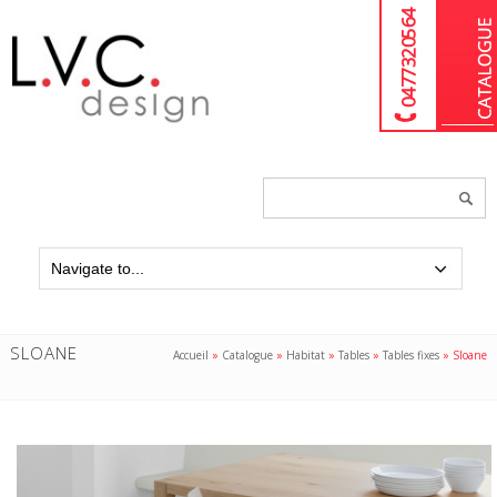
04 77 32 05 64
Chercher
un
produit...
SLOANE
Accueil
»
Catalogue
»
Habitat
»
Tables
»
Tables fixes
»
Sloane