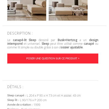
DESCRIPTION :
Le
canapé-lit Sleep
dessiné par
Busk+Hertzog
a un
design
intemporel
et universel.
Sleep
peut être utilisé comme
canapé
ou
comme lit simple ou double grâce à son d
ossier ajustable
.
POSER UNE QUESTION SUR CE PRODUIT >
DÉTAILS :
L 204 x P 90 x H 73 cm et H assise: 43 cm
Sleep canapé
L 90/176 x P 200 cm
Sleep lit
1999
Année de création