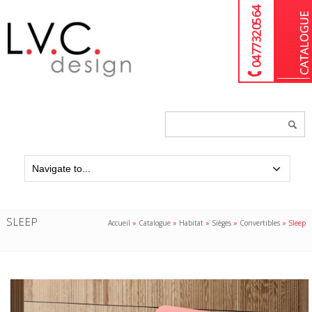
04 77 32 05 64
Chercher
un
produit...
SLEEP
Accueil
»
Catalogue
»
Habitat
»
Sièges
»
Convertibles
»
Sleep