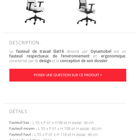
DESCRIPTION :
Le
fauteuil de travail Slat16
dessiné par
Dynamobel
est un
fauteuil
respectueux de l’environnement
et
ergonomique
,
caractérisé par le
design
et la
conception de son dossier
.
POSER UNE QUESTION SUR CE PRODUIT >
DÉTAILS :
L 55 x P 61 x H 98 et H assise: 46 cm
Fauteuil bas
L 55 x P 61 x H 108 et H assise: 46 cm
Fauteuil moyen
L 55 x P 61 x H 118 et H assise: 46 cm
Fauteuil haut