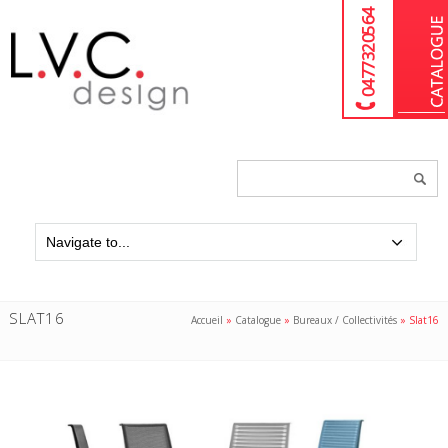
04 77 32 05 64
Chercher
un
produit...
SLAT16
Accueil
»
Catalogue
»
Bureaux / Collectivités
»
Slat16