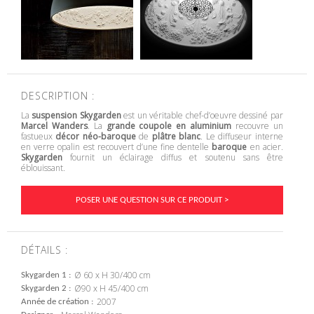
DESCRIPTION :
La
suspension Skygarden
est un véritable chef-d’oeuvre dessiné par
Marcel Wanders
. La
grande coupole en aluminium
recouvre un
fastueux
décor néo-baroque
de
plâtre blanc
. Le diffuseur interne
en verre opalin est recouvert d’une fine dentelle
baroque
en acier.
Skygarden
fournit un éclairage diffus et soutenu sans être
éblouissant.
POSER UNE QUESTION SUR CE PRODUIT >
DÉTAILS :
Ø 60 x H 30/400 cm
Skygarden 1
Ø90 x H 45/400 cm
Skygarden 2
2007
Année de création