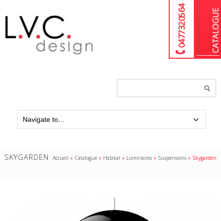
04 77 32 05 64
Chercher
un
produit...
SKYGARDEN
Accueil
»
Catalogue
»
Habitat
»
Luminaires
»
Suspensions
»
Skygarden