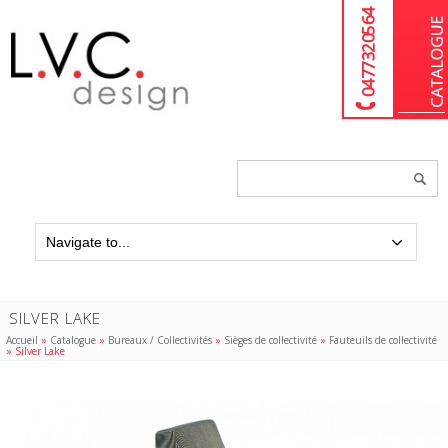
04 77 32 05 64
Chercher
un
produit...
SILVER LAKE
Accueil
»
Catalogue
»
Bureaux / Collectivités
»
Sièges de collectivité
»
Fauteuils de collectivité
»
Silver Lake