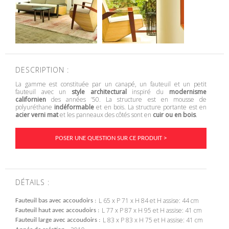
DESCRIPTION :
La gamme est constituée par un canapé, un fauteuil et un petit
fauteuil avec un
style architectural
inspiré du
modernisme
californien
des années ’50. La structure est en mousse de
polyuréthane
indéformable
et en bois. La structure portante est en
acier verni mat
et les panneaux des côtés sont en
cuir ou en bois
.
POSER UNE QUESTION SUR CE PRODUIT >
DÉTAILS :
L 65 x P 71 x H 84 et H assise: 44 cm
Fauteuil bas avec accoudoirs
L 77 x P 87 x H 95 et H assise: 41 cm
Fauteuil haut avec accoudoirs
L 83 x P 83 x H 75 et H assise: 41 cm
Fauteuil large avec accoudoirs