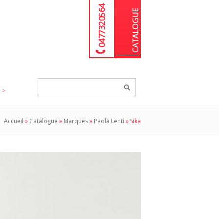
04 77 32 05 64
Chercher
un
produit...
Accueil
»
Catalogue
»
Marques
»
Paola Lenti
»
Sika