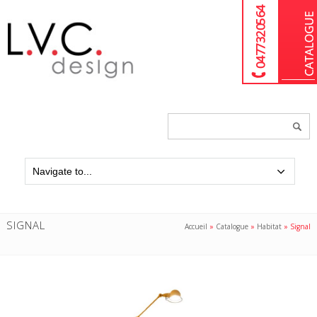
04 77 32 05 64
Chercher
un
produit...
SIGNAL
Accueil
»
Catalogue
»
Habitat
»
Signal