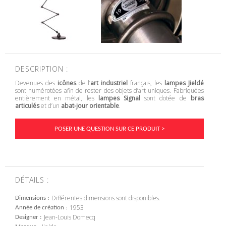
DESCRIPTION :
Devenues des
icônes
de l’
art industriel
français, les
lampes Jieldé
sont numérotées afin de rester des objets d’art uniques. Fabriquées
entièrement en métal, les
lampes Signal
sont dotée de
bras
articulés
et d’un
abat-jour orientable
.
POSER UNE QUESTION SUR CE PRODUIT >
DÉTAILS :
Différentes dimensions sont disponibles.
Dimensions
1953
Année de création
Jean-Louis Domecq
Designer