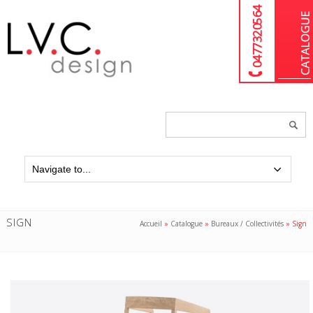
04 77 32 05 64
Chercher
un
produit...
SIGN
Accueil
»
Catalogue
»
Bureaux / Collectivités
»
Sign