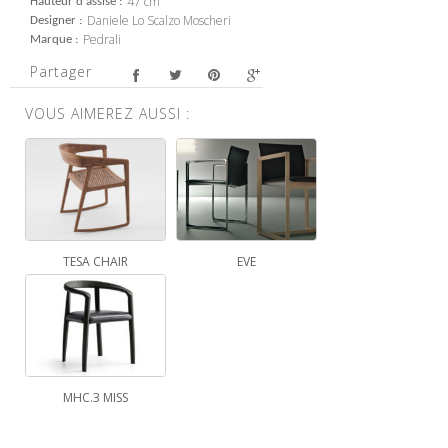
47 cm
Hauteur d'assise
Daniele Lo Scalzo Moscheri
Designer
Pedrali
Marque
Partager
VOUS AIMEREZ AUSSI :
TESA CHAIR
EVE
MHC.3 MISS