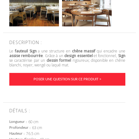
DESCRIPTION :
Le
fauteuil Sign
a une structure en
chêne massif
qui encadre une
assise rembourrée
. Grâce à un
design essentiel
et fonctionnel,
Sign
se caractérise par un
dessin formel
rigoureux; disponible en chêne
blanchi, noyer, wengé ou laqué mat.
POSER UNE QUESTION SUR CE PRODUIT >
DÉTAILS :
60 cm
Longueur
63 cm
Profondeur
76.5 cm
Hauteur