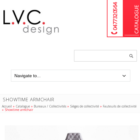
04 77 32 05 64
Chercher
un
produit...
SHOWTIME ARMCHAIR
Accueil
»
Catalogue
»
Bureaux / Collectivités
»
Sièges de collectivité
»
Fauteuils de collectivité
»
Showtime armchair