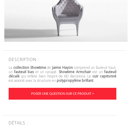
DESCRIPTION :
La
collection Showtime
de
Jaime Hayon
comprend un fauteuil haut,
un
fauteuil bas
et un canapé.
Showtime Armchair
est un
fauteuil
décalé
qui reflète bien l’esprit de BD Barcelona. Le
cuir capitonné
est associé avec la structure en
polypropylène brillant
.
POSER UNE QUESTION SUR CE PRODUIT >
DÉTAILS :