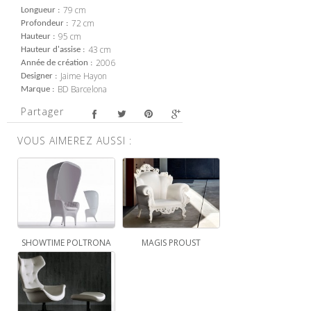
79 cm
Longueur
72 cm
Profondeur
95 cm
Hauteur
43 cm
Hauteur d'assise
2006
Année de création
Jaime Hayon
Designer
BD Barcelona
Marque
Partager
VOUS AIMEREZ AUSSI :
SHOWTIME POLTRONA
MAGIS PROUST