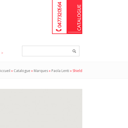
04 77 32 05 64
Chercher
un
produit...
Accueil
»
Catalogue
»
Marques
»
Paola Lenti
»
Shield