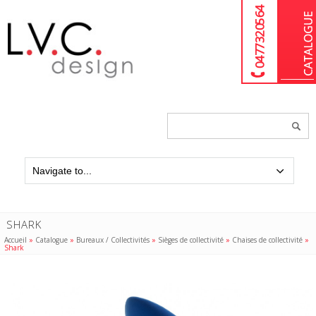
04 77 32 05 64
Chercher
un
produit...
SHARK
Accueil
»
Catalogue
»
Bureaux / Collectivités
»
Sièges de collectivité
»
Chaises de collectivité
»
Shark