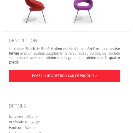
DESCRIPTION :
La
chaise Shark
de
René Holten
est éditée par
Artifort
. Une
assise
ferme
avec un soutien supplémentaire au niveau du dos. Ce modèle
est proposé avec un
piétement luge
ou un
piétement à quatre
pieds
.
POSER UNE QUESTION SUR CE PRODUIT >
DÉTAILS :
60 cm
Longueur
65 cm
Profondeur
84 cm
Hauteur