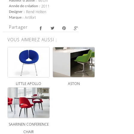
46 cm
Hauteur d'assise
2011
Année de création
René Holten
Designer
Artifort
Marque
Partager
VOUS AIMEREZ AUSSI :
LITTLE APOLLO
ASTON
SAARINEN CONFERENCE
CHAIR