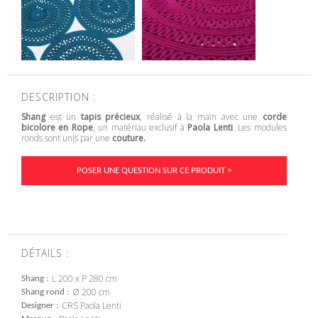
DESCRIPTION :
Shang
est un
tapis précieux
, réalisé à la main avec une
corde
bicolore en Rope
, un matériau exclusif à
Paola Lenti
. Les modules
ronds sont unis par une
couture.
POSER UNE QUESTION SUR CE PRODUIT >
DÉTAILS :
L 200 x P 280 cm
Shang
Ø 200 cm
Shang rond
CRS Paola Lenti
Designer