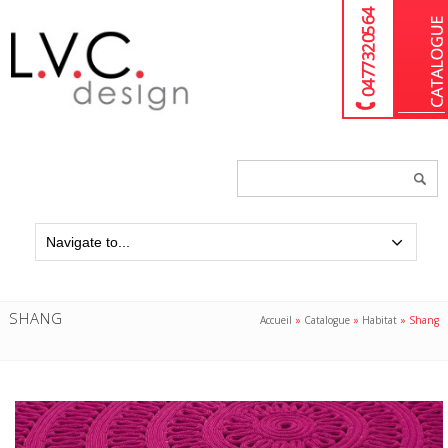
04 77 32 05 64
Chercher
un
produit...
SHANG
Accueil
»
Catalogue
»
Habitat
»
Shang