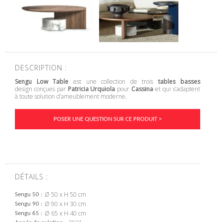
DESCRIPTION :
Sengu Low Table
est une collection de trois
tables basses
design conçues par
Patricia Urquiola
pour
Cassina
et qui s’adaptent
à toute solution d’ameublement moderne.
POSER UNE QUESTION SUR CE PRODUIT >
DÉTAILS :
Ø 50 x H 50 cm
Sengu 50
Ø 90 x H 30 cm
Sengu 90
Ø 65 x H 40 cm
Sengu 65