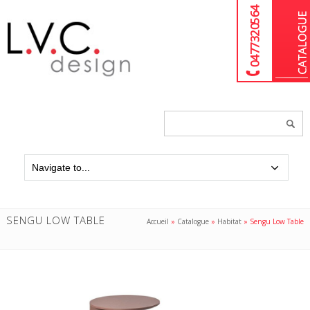
04 77 32 05 64
Chercher
un
produit...
SENGU LOW TABLE
Accueil
»
Catalogue
»
Habitat
»
Sengu Low Table