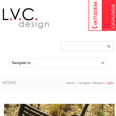
04 77 32 05 64
Chercher
un
produit...
SEGNO
Accueil
»
Catalogue
»
Marques
»
Segno