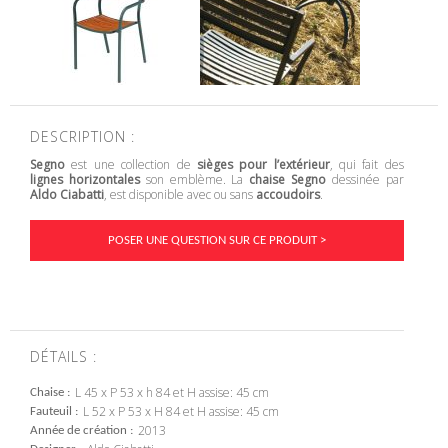
DESCRIPTION :
Segno
est une collection de
sièges pour l’extérieur
, qui fait des
lignes horizontales
son emblème. La
chaise Segno
dessinée par
Aldo Ciabatti
, est disponible avec ou sans
accoudoirs
.
POSER UNE QUESTION SUR CE PRODUIT >
DÉTAILS :
L 45 x P 53 x h 84 et H assise: 45 cm
Chaise
L 52 x P 53 x H 84 et H assise: 45 cm
Fauteuil
2013
Année de création