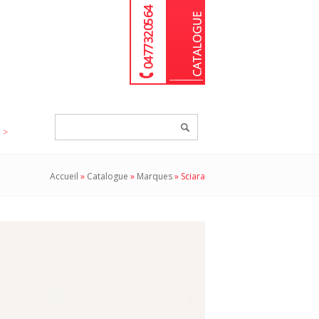
04 77 32 05 64
Chercher
un
produit...
Accueil
»
Catalogue
»
Marques
»
Sciara