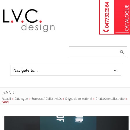
04 77 32 05 64
Chercher
un
produit...
SAND
Accueil
»
Catalogue
»
Bureaux / Collectivités
»
Sièges de collectivité
»
Chaises de collectivité
»
Sand