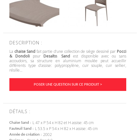
DESCRIPTION :
La
chaise Sand
fait partie d’une collection de siège dessiné par
Pocci
& Dondoli
pour
Desalto
.
Sand
est disponible avec ou sans
accoudoirs, sa structure en aluminium moulée peut accueillir
différents type d’assise: polypropylène, cuir souple, cuir sellier,
résille…
POSER UNE QUESTION SUR CE PRODUIT >
DÉTAILS :
L 47 x P 54 x H 82 et H assise: 45 cm
Chaise Sand
L 53.5 x P 54 x H 82 x H assise: 45 cm
Fauteuil Sand
2002
Année de création