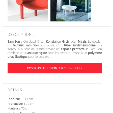
DESCRIPTION :
Sam Son
a été dessiné par
Konstantin Grcic
pour
Magis
. Le dossier
du
fauteuil Sam Son
est formé d’un
tube surdimensionné
qui
s’enroule autour de l’assise créant un
espace protecteur
. Sam Son
combine un
plastique rigide
pour les pieds et l’assise à un
polymère
plus élastique
pour le dossier.
POSER UNE QUESTION SUR CE PRODUIT >
DÉTAILS :
111 cm
Longueur
77 cm
Profondeur
70 cm
Hauteur