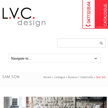
04 77 32 05 64
Chercher
un
produit...
SAM SON
Accueil
»
Catalogue
»
Bureaux / Collectivités
»
Sam Son