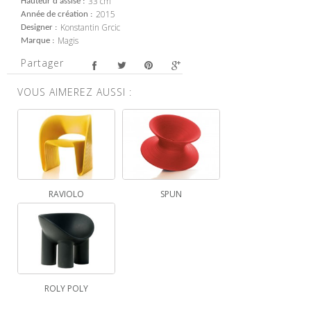
33 cm
Hauteur d'assise
2015
Année de création
Konstantin Grcic
Designer
Magis
Marque
Partager
VOUS AIMEREZ AUSSI :
RAVIOLO
SPUN
ROLY POLY