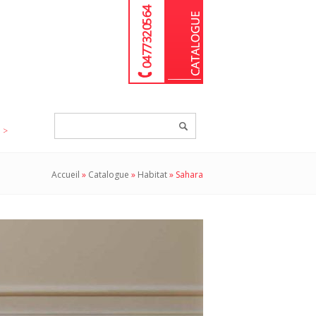
04 77 32 05 64
Chercher
un
produit...
Accueil
»
Catalogue
»
Habitat
»
Sahara