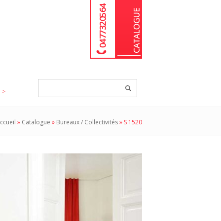
04 77 32 05 64
Chercher
un
produit...
ccueil
»
Catalogue
»
Bureaux / Collectivités
»
S 1520