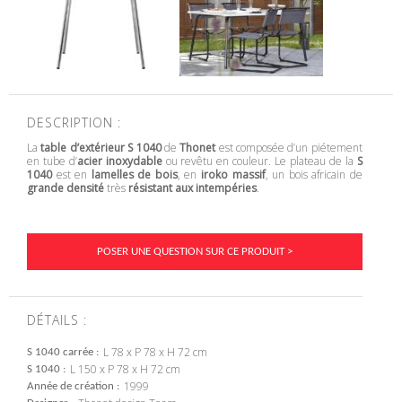
DESCRIPTION :
La
table d’extérieur S 1040
de
Thonet
est composée d’un piétement
en tube d’
acier inoxydable
ou revêtu en couleur. Le plateau de la
S
1040
est en
lamelles de bois
, en
iroko massif
, un bois africain de
grande densité
très
résistant aux intempéries
.
POSER UNE QUESTION SUR CE PRODUIT >
DÉTAILS :
L 78 x P 78 x H 72 cm
S 1040 carrée
L 150 x P 78 x H 72 cm
S 1040
1999
Année de création