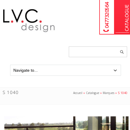
04 77 32 05 64
Chercher
un
produit...
S 1040
Accueil
»
Catalogue
»
Marques
»
S 1040